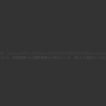
嫌疑，請(qǐng)作者本人直接聯(lián)系管理員立即刪除本站相關(guān)內(nèi)
發(fā)，
高智能測(cè)土施肥儀價(jià)格
優(yōu)惠，
測(cè)土儀器
質(zhì)量過