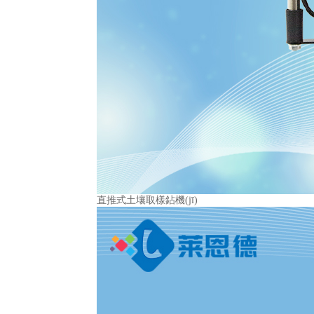
直推式土壤取樣鉆機(jī)