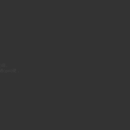
容。
(guò)硬，