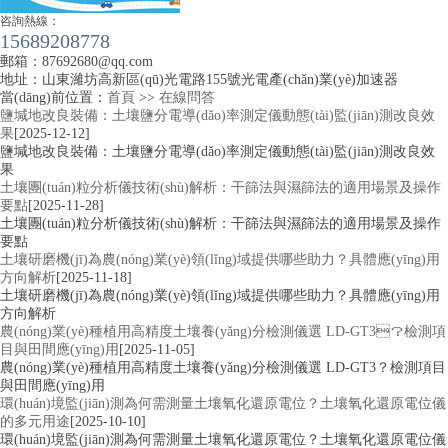
咨詢熱線：
15689208778
郵箱：
87692680@qq.com
地址：
山東濰坊高新區(qū)光電路155號光電產(chǎn)業(yè)加速器
當(dāng)前位置：
首頁
>>
在線問答
鹽堿地改良裝備：土壤鹽分電導(dǎo)率測定儀動態(tài)監(jiān)測改良效
果
[2025-12-12]
鹽堿地改良裝備：土壤鹽分電導(dǎo)率測定儀動態(tài)監(jiān)測改良效
果
土壤團(tuán)粒分析儀技術(shù)解析：干篩法與濕篩法的適用場景及操作
要點
[2025-11-28]
土壤團(tuán)粒分析儀技術(shù)解析：干篩法與濕篩法的適用場景及操作
要點
土壤研磨機(jī)為農(nóng)業(yè)領(lǐng)域提供哪些助力？具體應(yīng)用
方向解析
[2025-11-18]
土壤研磨機(jī)為農(nóng)業(yè)領(lǐng)域提供哪些助力？具體應(yīng)用
方向解析
農(nóng)業(yè)種植用高精度土壤養(yǎng)分檢測儀選 LD-GT3？檢測項
目與田間應(yīng)用
[2025-11-05]
農(nóng)業(yè)種植用高精度土壤養(yǎng)分檢測儀選 LD-GT3？檢測項目
與田間應(yīng)用
環(huán)境監(jiān)測為何需測量土壤氧化還原電位？土壤氧化還原電位儀
的多元用途
[2025-10-10]
環(huán)境監(jiān)測為何需測量土壤氧化還原電位？土壤氧化還原電位儀