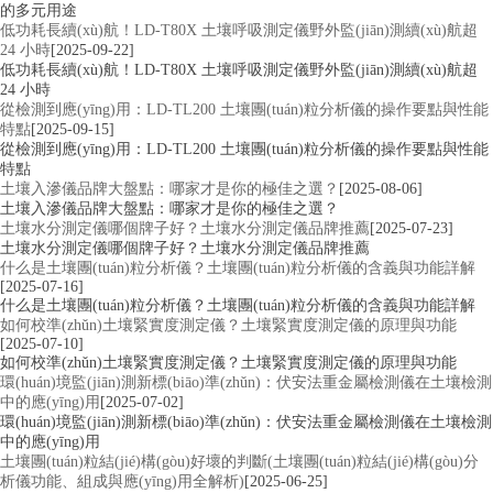
的多元用途
低功耗長續(xù)航！LD-T80X 土壤呼吸測定儀野外監(jiān)測續(xù)航超
24 小時
[2025-09-22]
低功耗長續(xù)航！LD-T80X 土壤呼吸測定儀野外監(jiān)測續(xù)航超
24 小時
從檢測到應(yīng)用：LD-TL200 土壤團(tuán)粒分析儀的操作要點與性能
特點
[2025-09-15]
從檢測到應(yīng)用：LD-TL200 土壤團(tuán)粒分析儀的操作要點與性能
特點
土壤入滲儀品牌大盤點：哪家才是你的極佳之選？
[2025-08-06]
土壤入滲儀品牌大盤點：哪家才是你的極佳之選？
土壤水分測定儀哪個牌子好？土壤水分測定儀品牌推薦
[2025-07-23]
土壤水分測定儀哪個牌子好？土壤水分測定儀品牌推薦
什么是土壤團(tuán)粒分析儀？土壤團(tuán)粒分析儀的含義與功能詳解
[2025-07-16]
什么是土壤團(tuán)粒分析儀？土壤團(tuán)粒分析儀的含義與功能詳解
如何校準(zhǔn)土壤緊實度測定儀？土壤緊實度測定儀的原理與功能
[2025-07-10]
如何校準(zhǔn)土壤緊實度測定儀？土壤緊實度測定儀的原理與功能
環(huán)境監(jiān)測新標(biāo)準(zhǔn)：伏安法重金屬檢測儀在土壤檢測
中的應(yīng)用
[2025-07-02]
環(huán)境監(jiān)測新標(biāo)準(zhǔn)：伏安法重金屬檢測儀在土壤檢測
中的應(yīng)用
土壤團(tuán)粒結(jié)構(gòu)好壞的判斷(土壤團(tuán)粒結(jié)構(gòu)分
析儀功能、組成與應(yīng)用全解析)
[2025-06-25]