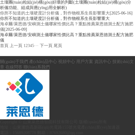
土壤團(tuán)粒結(jié)構(gòu)好壞的判斷(土壤團(tuán)粒結(jié)構(gòu)分
析儀功能、組成與應(yīng)用全解析)
你所不知道的土壤硬度計分析儀，對作物根系生長影響重大
[2025-06-16]
你所不知道的土壤硬度計分析儀，對作物根系生長影響重大
海卓爾/萊恩德/安嶼測土儀哪家性價比高？重點推薦萊恩德測土配方施肥
儀
[2025-06-09]
海卓爾/萊恩德/安嶼測土儀哪家性價比高？重點推薦萊恩德測土配方施肥
儀
首頁
上一頁
1
2
3
4
5
···
下一頁
尾頁
關(guān)于我們
產(chǎn)品中心
視頻中心
用戶方案
資訊中心
技術(shù)文
章
在線問答
聯(lián)系我們
Copyright © 山東萊恩德智能科技有限公司 版權(quán)所有
地址：山東濰坊高新區(qū)光電路155號光電產(chǎn)業(yè)加速器
電話：15689208778 郵箱：87692680@qq.com