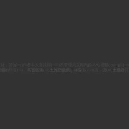
n)嫌疑，請(qǐng)作者本人直接聯(lián)系管理員立即刪除本站相關(guān)內(nèi)
肥儀
的研發(fā)，
高智能測(cè)土施肥儀價(jià)格
優(yōu)惠，
測(cè)土儀器
質(