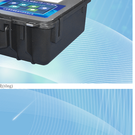
tǒng)