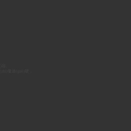
容。
zhì)量過(guò)硬，