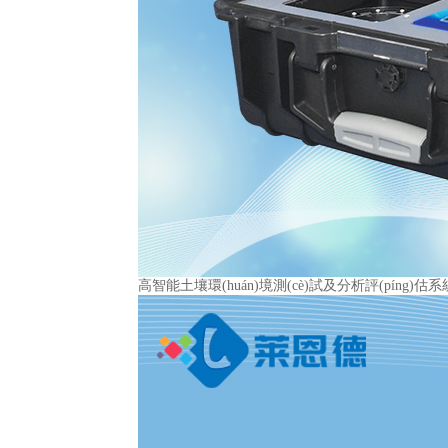
高智能土壤環(huán)境測(cè)試及分析評(píng)估系統(