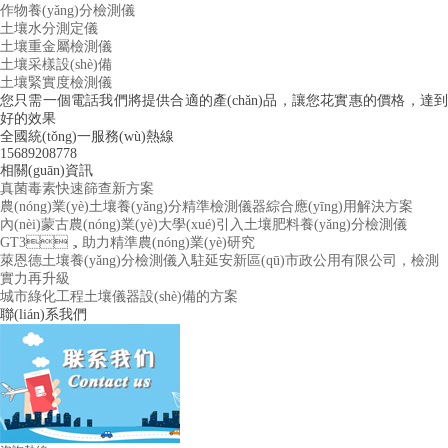
作物養(yǎng)分檢測儀
土壤水分測定儀
土壤重金屬檢測儀
土壤采樣設(shè)備
土壤緊實度檢測儀
您只需一個電話我們將提供合適的產(chǎn)品，讓您花實惠的價格，達到
好的效果
全國統(tǒng)一服務(wù)熱線
15689208778
相關(guān)資訊
真菌毒素快速篩查新方案
農(nóng)業(yè)土壤養(yǎng)分精準檢測儀器綜合應(yīng)用解決方案
內(nèi)蒙古農(nóng)業(yè)大學(xué)引入土壤肥料養(yǎng)分檢測儀
GT3，助力精準農(nóng)業(yè)研究
萊恩德土壤養(yǎng)分檢測儀入駐延安新區(qū)市政公用有限公司，檢測
實力再升級
城市綠化工程土壤儀器設(shè)備的方案
聯(lián)系我們