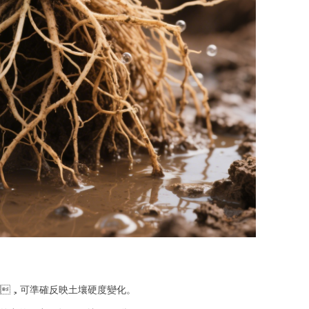
，可準確反映土壤硬度變化。