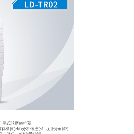
價比行星式球磨儀推薦
壤有機質(zhì)分析儀應(yīng)用例全解析