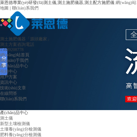
萊恩德專業(yè)研發(fā)測土儀,測土施肥儀器,測土配方施肥儀
網(wǎng)站
地圖
|
聯(lián)系我們
測土施肥儀器「源頭廠家」
測土方案咨詢電話
15689208778
網(wǎng)站首頁
關(guān)于我們
產(chǎn)品中心
視頻中心
用戶方案
資訊中心
技術(shù)文章
在線問答
聯(lián)系我們
產(chǎn)品中心
測土儀
新型土壤檢測儀
土壤養(yǎng)分檢測儀
肥料養(yǎng)分檢測儀