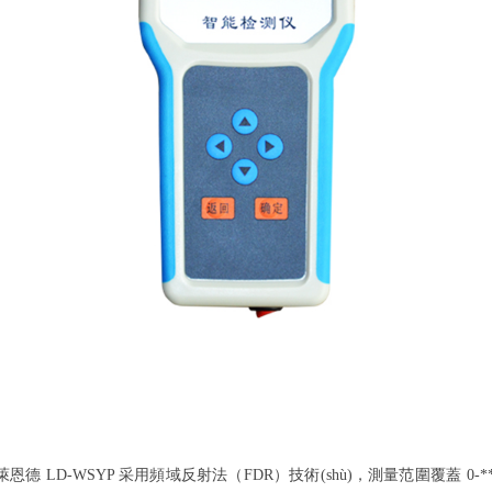
SYP 采用頻域反射法（FDR）技術(shù)，測量范圍覆蓋 0-**** 容積