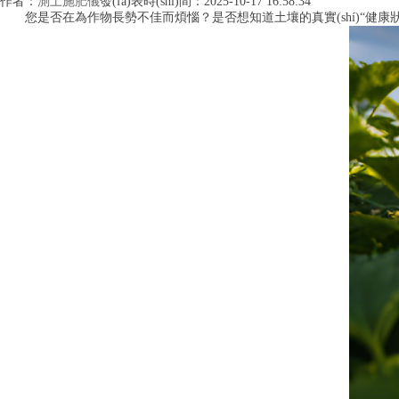
作者：
測土施肥儀
發(fā)表時(shí)間：2025-10-17 16:58:34
您是否在為作物長勢不佳而煩惱？是否想知道土壤的真實(shí)“健康狀