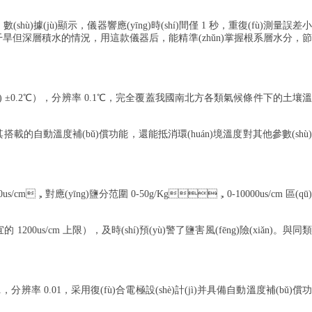
)據(jù)顯示，儀器響應(yīng)時(shí)間僅 1 秒，重復(fù)測量誤差小
iàn)表層干旱但深層積水的情況，用這款儀器后，能精準(zhǔn)掌握根系層水分，節
 ±0.2℃），分辨率 0.1℃，完全覆蓋我國南北方各類氣候條件下的土壤溫
搭載的自動溫度補(bǔ)償功能，還能抵消環(huán)境溫度對其他參數(shù)
，對應(yīng)鹽分范圍 0-50g/Kg，0-10000us/cm 區(qū)
us/cm 上限），及時(shí)預(yù)警了鹽害風(fēng)險(xiǎn)。與同類
分辨率 0.01，采用復(fù)合電極設(shè)計(jì)并具備自動溫度補(bǔ)償功