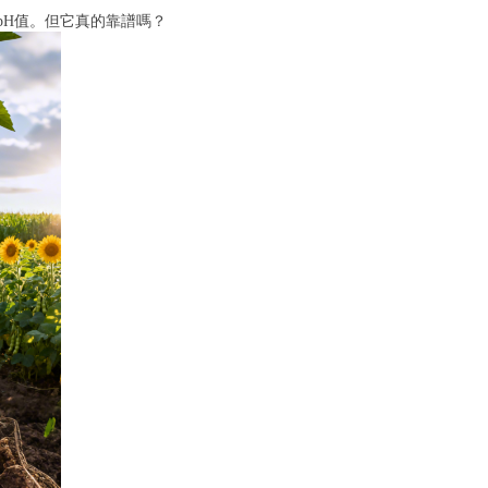
值。但它真的靠譜嗎？