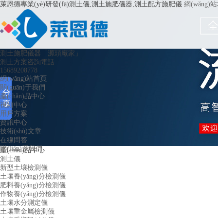
萊恩德專業(yè)研發(fā)測土儀,測土施肥儀器,測土配方施肥儀
網(wǎng)
測土施肥儀器「源頭廠家」
測土方案咨詢電話
15689208778
網(wǎng)站首頁
關(guān)于我們
產(chǎn)品中心
視頻中心
用戶方案
資訊中心
技術(shù)文章
在線問答
聯(lián)系我們
產(chǎn)品中心
測土儀
新型土壤檢測儀
土壤養(yǎng)分檢測儀
肥料養(yǎng)分檢測儀
作物養(yǎng)分檢測儀
土壤水分測定儀
土壤重金屬檢測儀