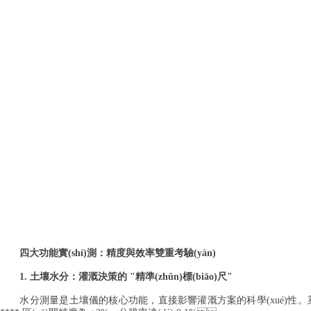
四大功能實(shí)測：精度與效率雙重考驗(yàn)
1. 土壤水分：灌溉決策的 "精準(zhǔn)標(biāo)尺"
水分測量是土壤儀的核心功能，直接影響灌溉方案的科學(xué)性。萊恩德 LD-W