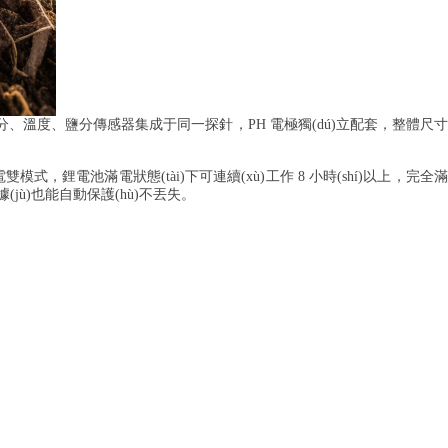
水分、溫度、鹽分傳感器集成于同一探針，PH 電極獨(dú)立配套，整體尺寸
模式，鋰電池滿電狀態(tài)下可連續(xù)工作 8 小時(shí)以上，完全滿
jù)也能自動保護(hù)不丟失。