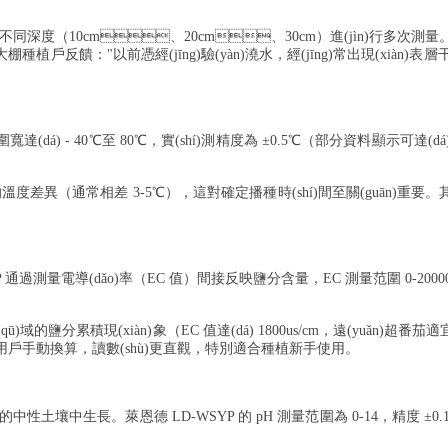
cm、20cm、30cm）進(jìn)行多次測量。數(shù
)。一位大棚種植戶反饋："以前憑經(jīng)驗(yàn)澆水，經(jīng)常出現(x
- 40℃至 80℃，實(shí)測精度為 ±0.5℃（部分資料顯示可達(dá)
（通常相差 3-5℃），這對確定播種時(shí)間至關(guān)重要。其
量電導(dǎo)率（EC 值）間接反映鹽分含量，EC 測量范圍 0-20000us/cm
積現(xiàn)象（EC 值達(dá) 1800us/cm，遠(yuǎn)超番茄適宜的 1200
需用戶手動換算，讀數(shù)更直觀，特別適合種植新手使用。
生長。萊恩德 LD-WSYP 的 pH 測量范圍為 0-14，精度 ±0.1，