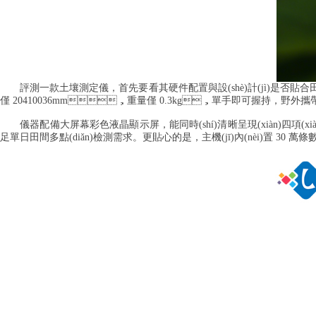
評測一款土壤測定儀，首先要看其硬件配置與設(shè)計(jì)是否貼合田間需求。萊恩
僅 20410036mm，重量僅 0.3kg，單手即可握持，野外攜
儀器配備大屏幕彩色液晶顯示屏，能同時(shí)清晰呈現(xiàn)四項(xiàng)
足單日田間多點(diǎn)檢測需求。更貼心的是，主機(jī)內(nèi)置 30 萬條數(